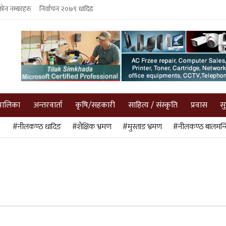
फोन नम्बरहरु
निर्वाचन २०७९ धादिङ
पालिका
अन्तरवार्ता
कृषि/सहकारी
साहित्य / संस्कृति
प्रवास
स
#नीलकण्ठ धादिङ
#शैक्षिक भ्रमण
#मुस्ताङ भ्रमण
#नीलकण्ठ बालमन्द