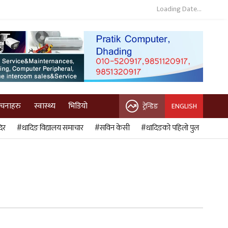
Loading Date...
ुचनाहरु
स्वास्थ्य
भिडियो
ट्रेन्डिङ
ENGLISH
िर
#धादिङ विद्यालय समाचार
#सविन केसी
#धादिङको पहिलो पुल