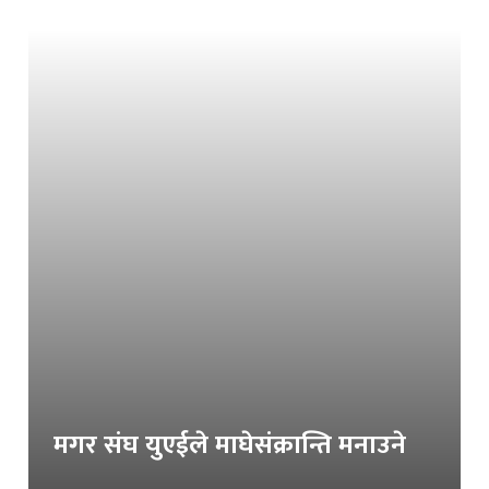
मगर संघ युएईले माघेसंक्रान्ति मनाउने