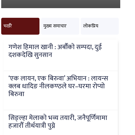
भर्खरै
मुख्य समाचार
लोकप्रिय
गणेश हिमाल खानी : अर्बौंको सम्पदा, दुई
दशकदेखि सुनसान
‘एक लायन, एक बिरुवा’ अभियान : लायन्स
क्लब धादिङ नीलकण्ठले घर–घरमा रोप्यो
बिरुवा
सिङ्ल्हा मेलाको भव्य तयारी, जनैपूर्णिमामा
हजारौँ तीर्थयात्री पुग्ने