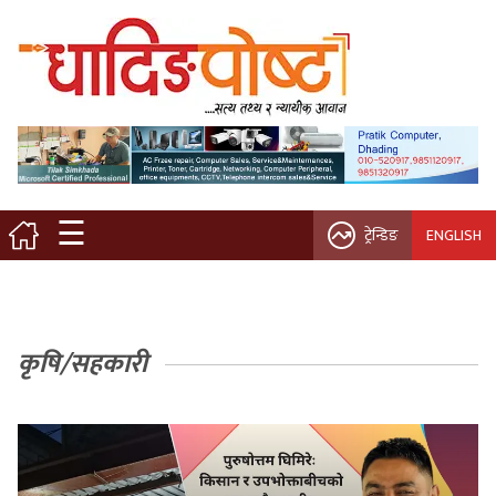
मुख्य पृष्ठ
स्थानीय समाचार
विचार / ब्लग
☰
ट्रेन्डिङ
ENGLISH
नगर/गाउँ पालिका
अन्तरवार्ता
कृषि/सहकारी
कृषि/सहकारी
साहित्य / संस्कृति
प्रवास