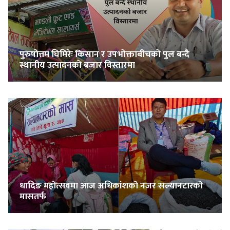
सुचनाहरु
स्वास्थ्य
पुरुषोत्तम घिमिरेः किसान र उपभोक्ताबीचको पुल बन्दै
स्थानीय उत्पादनको बजार विस्तारमा
भिडियो
धादिङ महोत्सवमा आज अधिकांशको नजर सल्यानटारको
मासतर्फ