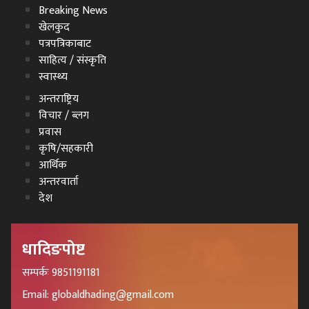
Breaking News
खेलकुद
पत्रपत्रिकाबाट
साहित्य / संस्कृति
स्वास्थ्य
अन्तराष्ट्रिय
विचार / ब्लग
प्रवास
कृषि/सहकारी
आर्थिक
अन्तरवार्ता
देश
धादिङपोष्ट
सम्पर्कः 9851191181
Email: globaldhading@gmail.com