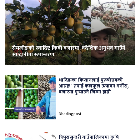
सेमजोङको स्वादिष्ट किबी बजारमा, वैदेशिक अनुभव गाउँमै
आम्दानीमा रूपान्तरण
धादिङका किसानलाई पुरुषोत्तमको
आग्रहः “तपाईं फलफूल उत्पादन गर्नोस्,
बजारमा पुर्‍याउने जिम्मा हाम्रो
Dhadingpost
त्रिपुरासुन्दरी गाउँपालिकामा कृषि