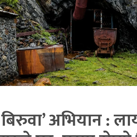
िरुवा’ अभियान : ला