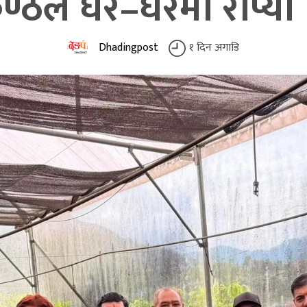
्ठले घर–घरमा रोप्यो 
Dhadingpost
१ दिन अगाडि
१
दिन
अगाडि