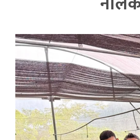
नीलकण