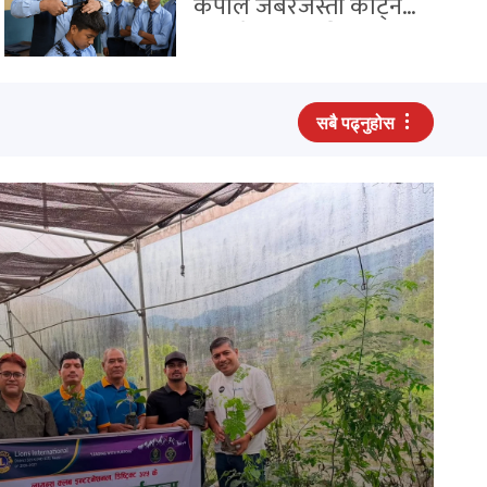
कपाल जबरजस्ती काट्न
नपाइने, बाल अधिकार
परिषद्को आग्रह
सबै पढ्नुहोस