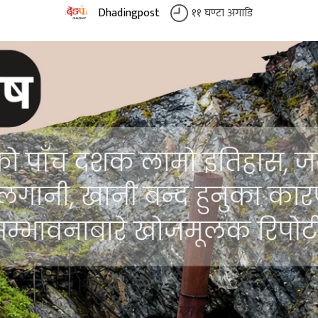
Dhadingpost
११ घण्टा अगाडि
११
घण्टा
अगाडि