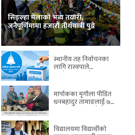
सिङ्ल्हा मेलाको भव्य तयारी,
जनैपूर्णिमामा हजारौँ तीर्थयात्री पुग्ने
स्थानीय तह निर्वाचनका
लागि रास्वपाले
सार्वजनिक गर्‍यो
उम्मेदवार छनोटको नयाँ
खाका
मार्पाकका मृगौला पीडित
धनबहादुर तामाङलाई ७
लाख ४६ हजार रुपैयाँ
सहयोग हस्तान्तरण
विद्यालयमा विद्यार्थीको