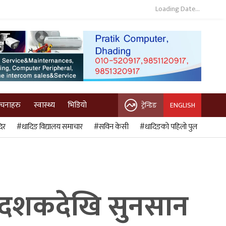
Loading Date...
ुचनाहरु
स्वास्थ्य
भिडियो
ट्रेन्डिङ
ENGLISH
िर
#धादिङ विद्यालय समाचार
#सविन केसी
#धादिङको पहिलो पुल
ुई दशकदेखि सुनसान