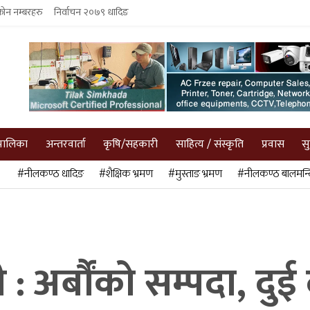
फोन नम्बरहरु
निर्वाचन २०७९ धादिङ
पालिका
अन्तरवार्ता
कृषि/सहकारी
साहित्य / संस्कृति
प्रवास
स
#नीलकण्ठ धादिङ
#शैक्षिक भ्रमण
#मुस्ताङ भ्रमण
#नीलकण्ठ बालमन्द
: अर्बौंको सम्पदा, द