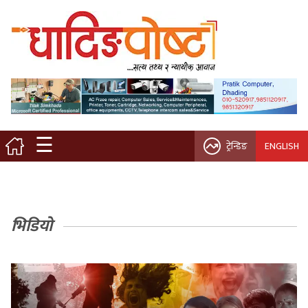
मुख्य पृष्ठ
स्थानीय समाचार
विचार / ब्लग
☰
ट्रेन्डिङ
ENGLISH
नगर/गाउँ पालिका
अन्तरवार्ता
भिडियो
कृषि/सहकारी
साहित्य / संस्कृति
प्रवास