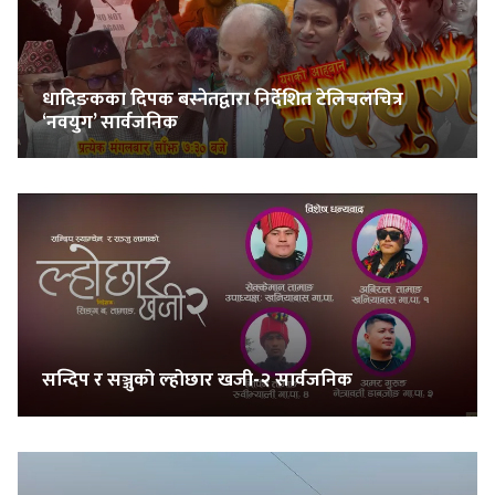
सुचनाहरु
स्वास्थ्य
धादिङकका दिपक बस्नेतद्वारा निर्देशित टेलिचलचित्र
‘नवयुग’ सार्वजनिक
भिडियो
सन्दिप र सञ्जुको ल्होछार खजी-२ सार्वजनिक