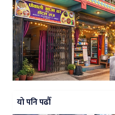
यो पनि पढौँ