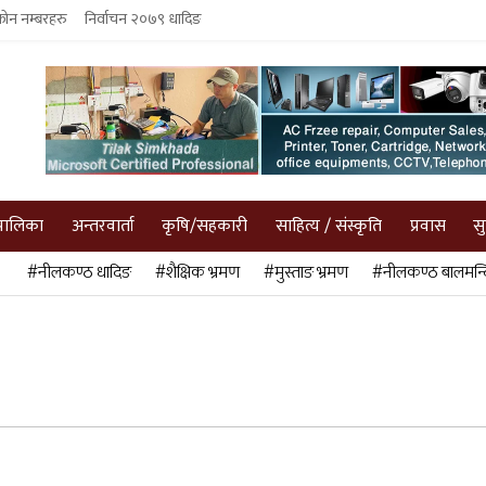
फोन नम्बरहरु
निर्वाचन २०७९ धादिङ
पालिका
अन्तरवार्ता
कृषि/सहकारी
साहित्य / संस्कृति
प्रवास
स
#नीलकण्ठ धादिङ
#शैक्षिक भ्रमण
#मुस्ताङ भ्रमण
#नीलकण्ठ बालमन्द