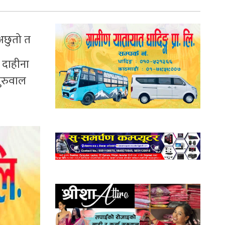
अछुतो त
दा दाहीना
ुरुवाल