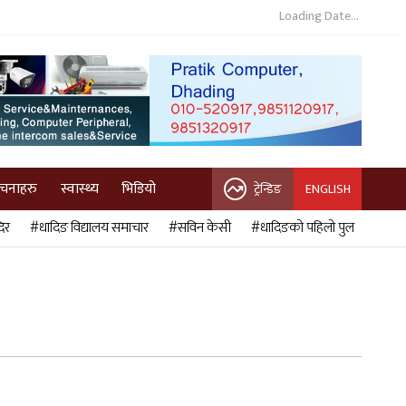
Loading Date...
ुचनाहरु
स्वास्थ्य
भिडियो
ट्रेन्डिङ
ENGLISH
िर
#धादिङ विद्यालय समाचार
#सविन केसी
#धादिङको पहिलो पुल