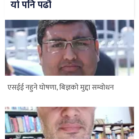
यो पनि पढौँ
एसईई नहुने घोषणा, बिज्ञको मुद्दा सम्वोधन