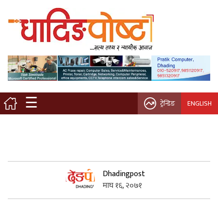
मुख्य पृष्ठ
स्थानीय समाचार
विचार / ब्लग
☰
ट्रेन्डिङ
ENGLISH
नगर/गाउँ पालिका
अन्तरवार्ता
कृषि/सहकारी
Dhadingpost
माघ १६, २०७१
साहित्य / संस्कृति
प्रवास