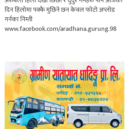
अरुबेला हिलो देखी छिछी र दुर्दुर गर्नेहरु पनि आजको
दिन हिलोमा पक्कै मुछिने छन केवल फोटो अप्लोड
सुचनाहरु
गर्नका निम्ती
स्वास्थ्य
www.facebook.com/aradhana.gurung.98
भिडियो