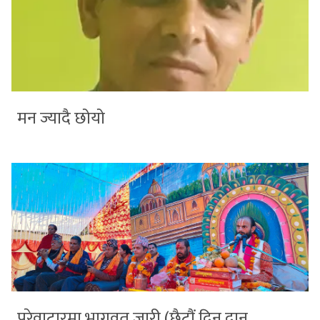
मन ज्यादै छोयो
परेवाटारमा भागवत जारी (छैटौं दिन दान