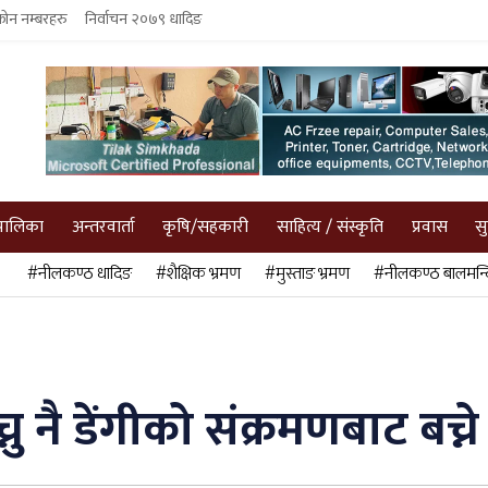
फोन नम्बरहरु
निर्वाचन २०७९ धादिङ
पालिका
अन्तरवार्ता
कृषि/सहकारी
साहित्य / संस्कृति
प्रवास
स
#नीलकण्ठ धादिङ
#शैक्षिक भ्रमण
#मुस्ताङ भ्रमण
#नीलकण्ठ बालमन्द
ु नै डेंगीको संक्रमणबाट बच्न