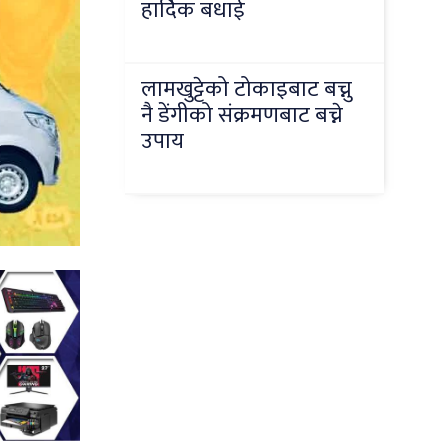
हार्दिक बधाई
लामखुट्टेको टोकाइबाट बच्नु
नै डेंगीको संक्रमणबाट बच्ने
उपाय