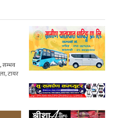
े, सम्भव
मला, टायर