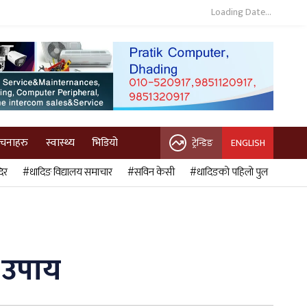
Loading Date...
ुचनाहरु
स्वास्थ्य
भिडियो
ट्रेन्डिङ
ENGLISH
िर
#धादिङ विद्यालय समाचार
#सविन केसी
#धादिङको पहिलो पुल
े उपाय