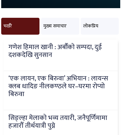
भर्खरै
मुख्य समाचार
लोकप्रिय
गणेश हिमाल खानी : अर्बौंको सम्पदा, दुई
दशकदेखि सुनसान
‘एक लायन, एक बिरुवा’ अभियान : लायन्स
क्लब धादिङ नीलकण्ठले घर–घरमा रोप्यो
बिरुवा
सिङ्ल्हा मेलाको भव्य तयारी, जनैपूर्णिमामा
हजारौँ तीर्थयात्री पुग्ने