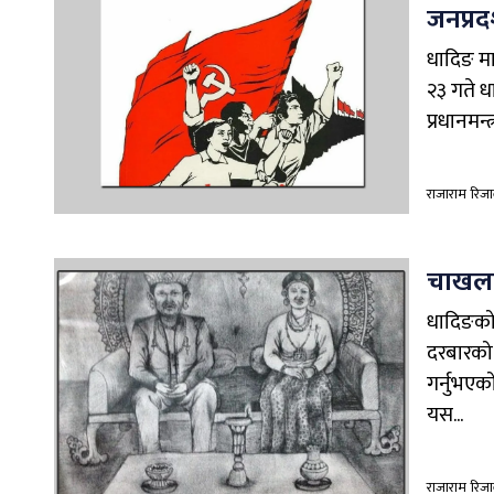
जनप्रदर
धादिङ माघ
२३ गते ध
प्रधानमन्
राजाराम रिज
चाखलाग
धादिङको 
दरबारको 
गर्नुभएको
यस...
राजाराम रिज