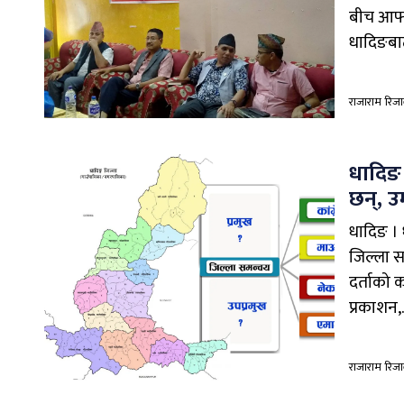
बीच आफ्न
धादिङबाट
राजाराम रिज
धादिङ 
छन्, उम
धादिङ । 
जिल्ला 
दर्ताको 
प्रकाशन,..
राजाराम रिज