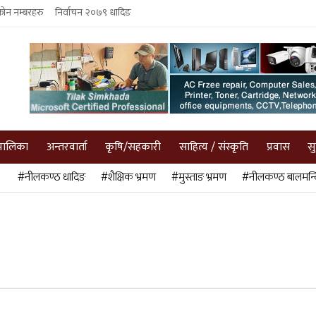
फोन नम्बरहरु
निर्वाचन २०७९ धादिङ
पालिका
अन्तरवार्ता
कृषि/सहकारी
साहित्य / संस्कृति
प्रवास
स
#नीलकण्ठ धादिङ
#शैक्षिक भ्रमण
#मुस्ताङ भ्रमण
#नीलकण्ठ बालमन्द