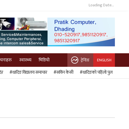
Loading Date...
ुचनाहरु
स्वास्थ्य
भिडियो
ट्रेन्डिङ
ENGLISH
िर
#धादिङ विद्यालय समाचार
#सविन केसी
#धादिङको पहिलो पुल