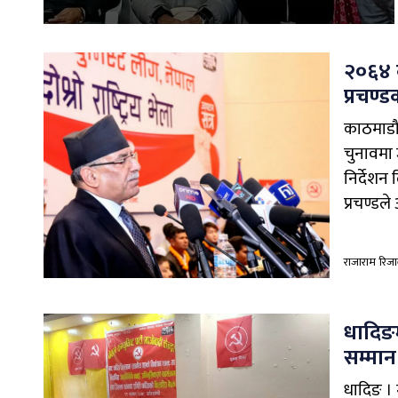
२०६४ क
प्रचण्ड
काठमाडौं
चुनावमा 
निर्देशन 
प्रचण्डले 
राजाराम रिज
धादिङम
सम्मान
धादिङ । 