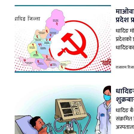
माओवा
प्रदेश
धादिङ मं
प्रदेशको
धादिङका 
राजाराम रिज
धादिङक
शुक्रबा
धादिङ बै
संक्रमित
अस्पतालक