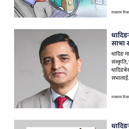
राजाराम रिज
धादिङब
साभा स
धादिङ माघ
संस्कृति,
धादिङबेस
सभालाई..
राजाराम रिज
धादिङब