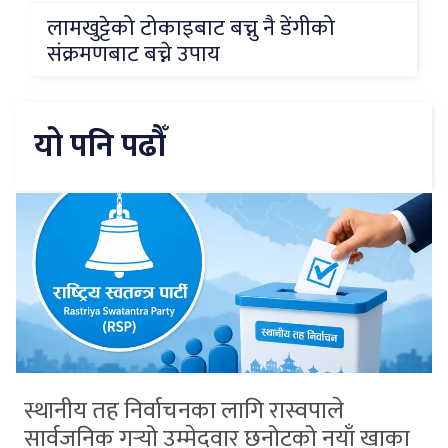
लामखुट्टेको टोकाइबाट बच्नु नै डेंगीको
संक्रमणबाट बच्ने उपाय
यो पनि पढौँ
स्थानीय तह निर्वाचनका लागि रास्वपाले
सार्वजनिक गर्‍यो उम्मेदवार छनोटको नयाँ खाका