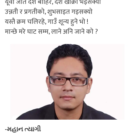
यूवा जति देश बाहिर, देशै खोक्रो भइसक्यो
उन्नती र प्रगतीको, शुभसाइत गइसक्यो
यस्तै क्रम चलिरहे, गाउँ शून्य हुने भो !
मान्छे मरे घाट सम्म, लाने अनि जाने को ?
-મહાન ત્યાગી