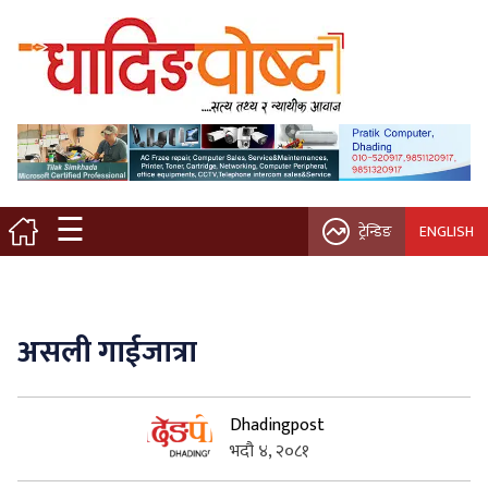
मुख्य पृष्ठ
स्थानीय समाचार
विचार / ब्लग
☰
ट्रेन्डिङ
ENGLISH
नगर/गाउँ पालिका
अन्तरवार्ता
असली गाईजात्रा
कृषि/सहकारी
Dhadingpost
साहित्य / संस्कृति
भदौ ४, २०८१
प्रवास