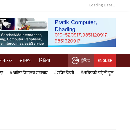
Loading Date...
ुचनाहरु
स्वास्थ्य
भिडियो
ट्रेन्डिङ
ENGLISH
िर
#धादिङ विद्यालय समाचार
#सविन केसी
#धादिङको पहिलो पुल