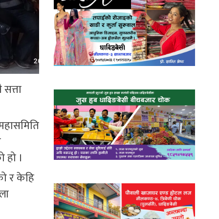
 सत्ता
, महासमिति
ा
ो हो ।
ो र केहि
्ला