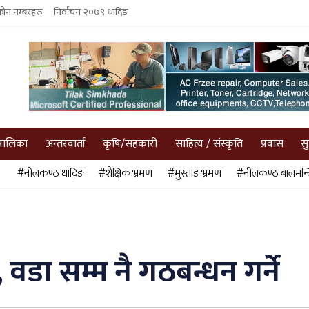
फोन नम्बरहरु
निर्वाचन २०७९ धादिङ
पालिका
अन्तरवार्ता
कृषि/सहकारी
साहित्य / संस्कृति
प्रवास
स
#नीलकण्ठ धादिङ
#शैक्षिक भ्रमण
#मुस्ताङ भ्रमण
#नीलकण्ठ बालमन्द
, वडा सम्म नै गठबन्धन गर्ने