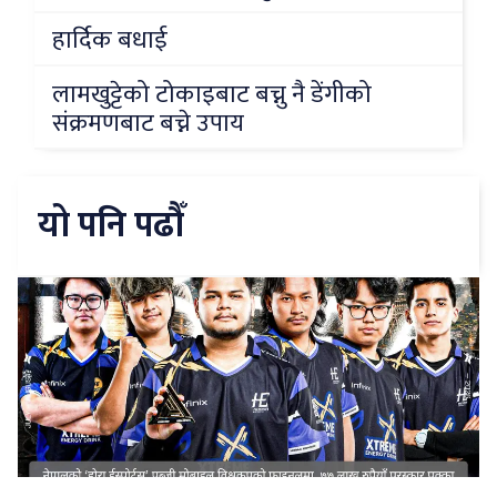
हार्दिक बधाई
लामखुट्टेको टोकाइबाट बच्नु नै डेंगीको
संक्रमणबाट बच्ने उपाय
यो पनि पढौँ