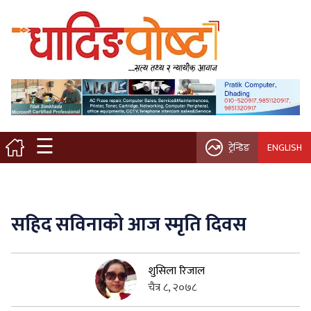
मुख्य पृष्ठ
स्थानीय समाचार
विचार / ब्लग
☰
ट्रेन्डिङ
ENGLISH
नगर/गाउँ पालिका
अन्तरवार्ता
सहिद सविनाको आज स्मृति दिवस
कृषि/सहकारी
शुसिला रिजाल
साहित्य / संस्कृति
चैत्र ८, २०७८
प्रवास