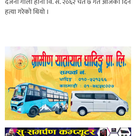
दर्जनौं गोली हानी वि. स. २०६२ चैत ७ गते आजैका दिन
हत्या गरेको थियो ।