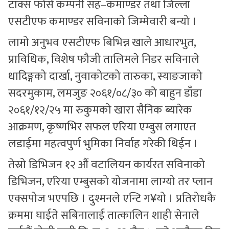
टाक्स फोर्स कम्पनी सह–कमाण्डर तथा जिल्ला
एसटीएफ कमाण्डर सविनाको जिम्मेवारी बन्यो ।
लामो अनुभव एसटीएफ बिभिन्न खाले आधारभुत,
प्राविधिक, विशेष फौजी तालिमले निडर सविनाले
धादिङ्गको दार्खा, नुवाकोटको तारुका, स्याङजाको
सदरमुकाम, लमजुङ २०६१/०८/३० को बाहुन डाँडा
२०६१/१२/२५ मा रुकुमको खारा सैनिक ब्यारेक
आक्रमण, कृष्णभिर सफल एरिया एम्बुस लगाएत
लडाईमा महत्वपुर्ण भुमिका निर्वाह गरेकी थिईन ।
तेस्रो डिभिजन १२ औं वटालियन कार्यरत सविनाको
डिभिजन, एरिया एम्बुसको योजनामा लाग्यो तर प्लान
एक्सपोज भएपछि । दुश्मनले एन्टि ग¥यो । प्रतिरोधकै
क्रममा घाईते सबिनालाई तात्कालिन शाही सेनाले