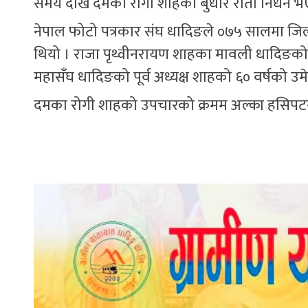
समय देखि दमको रोगी शाहको बुधार राती निधन भ
नेपाल फोटो पत्रकार संघ धादिङले ०७५ सालमा जिल
थियो । राजा पृथ्वीनरायण शाहका मावली धादिङको पत्रक
महासँघ धादिङको पूर्व अध्यक्ष शाहको ६० वर्षको उ
दमका रोगी शाहको उपचारको क्रमम अल्का हसिपटन