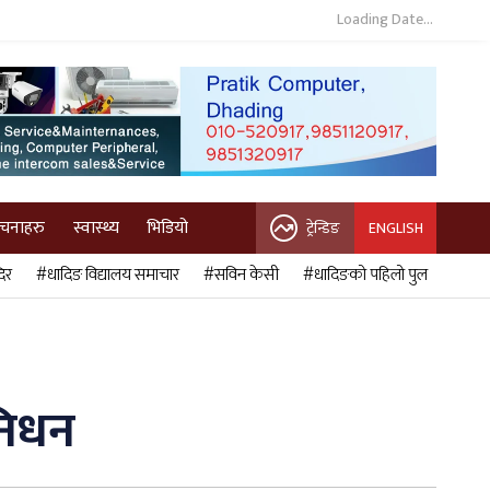
Loading Date...
ुचनाहरु
स्वास्थ्य
भिडियो
ट्रेन्डिङ
ENGLISH
िर
#धादिङ विद्यालय समाचार
#सविन केसी
#धादिङको पहिलो पुल
निधन