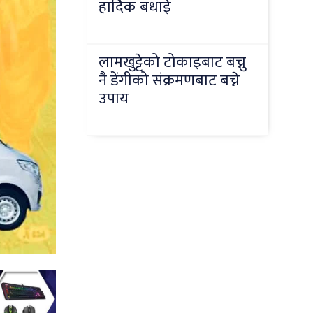
हार्दिक बधाई
लामखुट्टेको टोकाइबाट बच्नु
नै डेंगीको संक्रमणबाट बच्ने
उपाय