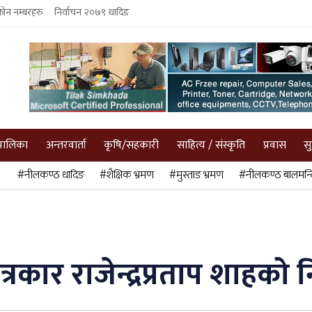
फोन नम्बरहरु
निर्वाचन २०७९ धादिङ
पालिका
अन्तरवार्ता
कृषि/सहकारी
साहित्य / संस्कृति
प्रवास
स
#नीलकण्ठ धादिङ
#शैक्षिक भ्रमण
#मुस्ताङ भ्रमण
#नीलकण्ठ बालमन्द
कार राजेन्द्रप्रताप शाहको 