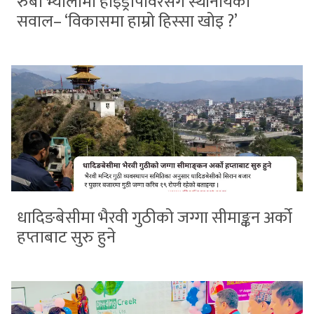
रुबी भ्यालीमा हाइड्रोपावरसँग स्थानीयको
सवाल– ‘विकासमा हाम्रो हिस्सा खोइ ?’
धादिङबेसीमा भैरवी गुठीको जग्गा सीमाङ्कन अर्को
हप्ताबाट सुरु हुने