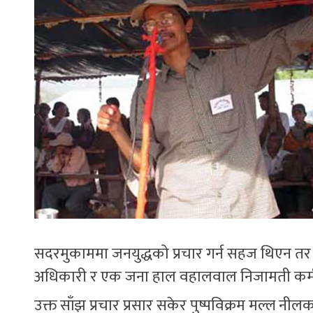
सदरमुकाममा जनयुद्धको प्रचार गर्न सहज थिएन तर प
अधिकारी र एक जना हाल वहालवाल निजामती कर्म
उक्त साँझ प्रचार प्रसार सकेर पुष्पविक्रम मल्ल न