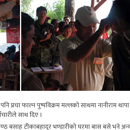
नि प्रचा फाल्न पुष्पविक्रम मल्लको साथमा नानीराम थापा
चारीले साथ दिए ।
ीलकण्ठ बसाह टीकाबहादुर भण्डारीको घरमा बास बसे भने अन्