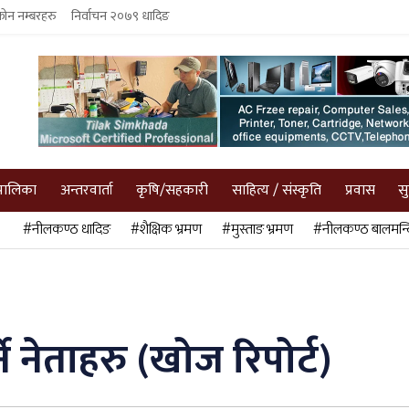
फोन नम्बरहरु
निर्वाचन २०७९ धादिङ
पालिका
अन्तरवार्ता
कृषि/सहकारी
साहित्य / संस्कृति
प्रवास
स
#नीलकण्ठ धादिङ
#शैक्षिक भ्रमण
#मुस्ताङ भ्रमण
#नीलकण्ठ बालमन्द
े नेताहरु (खोज रिपोर्ट)