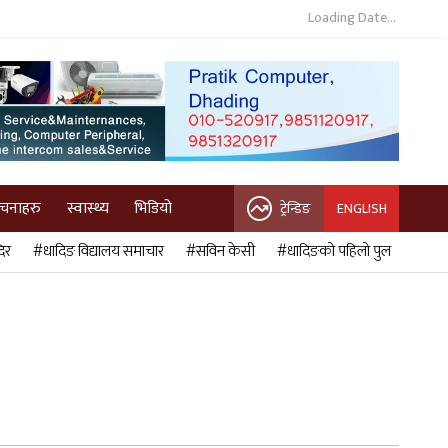
Loading Date...
ुचनाहरु
स्वास्थ्य
भिडियो
ट्रेन्डिङ
ENGLISH
िर
#धादिङ विद्यालय समाचार
#सविन केसी
#धादिङको पहिलो पुल