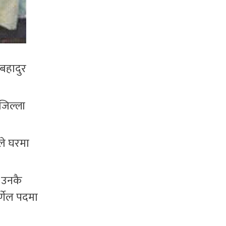
मबहादुर
जिल्ला
ले घरमा
। उनकै
्णेल पदमा