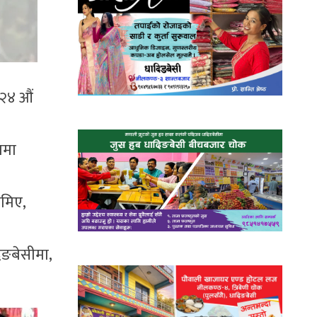
 २४ औं
ामा
मिए,
दिङबेसीमा,