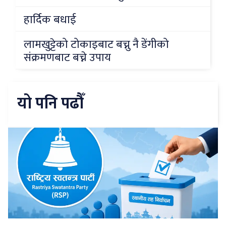
हार्दिक बधाई
लामखुट्टेको टोकाइबाट बच्नु नै डेंगीको
संक्रमणबाट बच्ने उपाय
यो पनि पढौँ