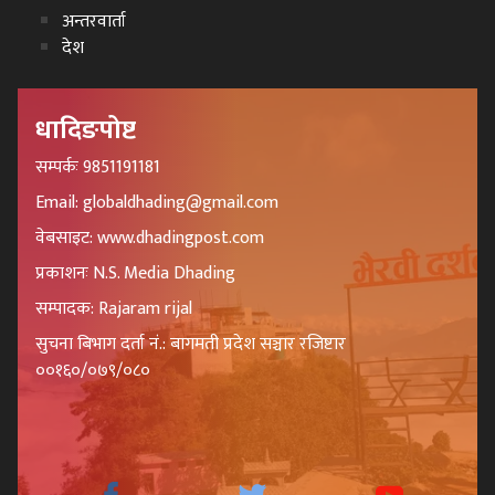
अन्तरवार्ता
देश
धादिङपोष्ट
सम्पर्कः 9851191181
Email: globaldhading@gmail.com
वेबसाइट: www.dhadingpost.com
प्रकाशनः N.S. Media Dhading
सम्पादक: Rajaram rijal
सुचना बिभाग दर्ता नं.: बागमती प्रदेश सञ्चार रजिष्टार
००१६०/०७९/०८०