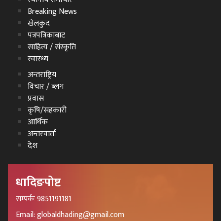
Breaking News
खेलकुद
पत्रपत्रिकाबाट
साहित्य / संस्कृति
स्वास्थ्य
अन्तराष्ट्रिय
विचार / ब्लग
प्रवास
कृषि/सहकारी
आर्थिक
अन्तरवार्ता
देश
धादिङपोष्ट
सम्पर्कः 9851191181
Email: globaldhading@gmail.com