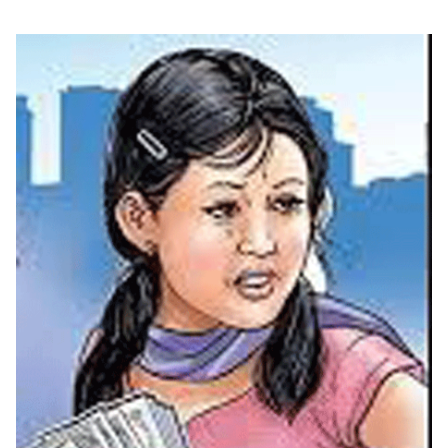
सुचनाहरु
स्वास्थ्य
भिडियो