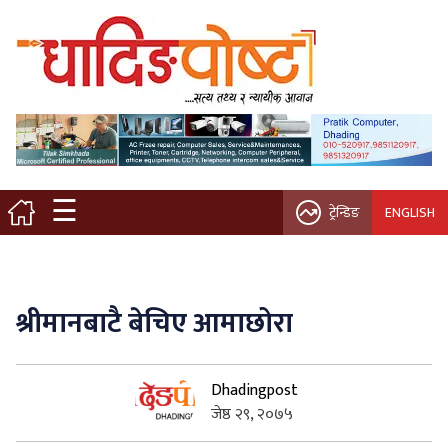
मुख्य पृष्ठ
स्थानीय समाचार
विचार / ब्लग
☰
ट्रेन्डिङ
ENGLISH
नगर/गाउँ पालिका
अन्तरवार्ता
श्रीमानबाटै बेचिए आमाछोरा
कृषि/सहकारी
Dhadingpost
साहित्य / संस्कृति
जेष्ठ २९, २०७५
प्रवास