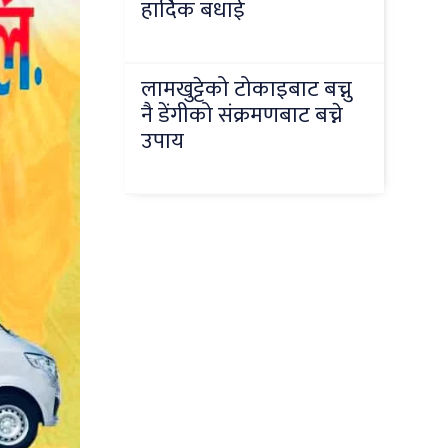
हार्दिक बधाई
लामखुट्टेको टोकाइबाट बच्नु
नै डेंगीको संक्रमणबाट बच्ने
उपाय