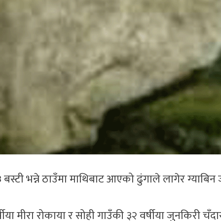
ी भन्ने ठाउँमा माथिबाट आएको ढुंगाले लागेर ग्याबिन जा
षीया मीरा रोकाया र सोही गाउँकी ३२ वर्षीया जुनकिरी चँदा