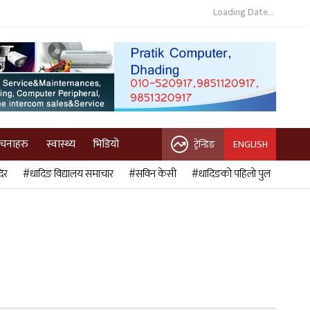
Loading Date...
ुचनाहरु
स्वास्थ्य
भिडियो
ट्रेन्डिङ
ENGLISH
िर
#धादिङ विद्यालय समाचार
#सविन केसी
#धादिङको पहिलो पुल