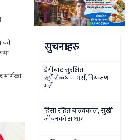
म
याको
सुचनाहरु
्समा
डेंगीबाट सुरक्षित
ँचमार्गका
रहौं रोकथाम गरौं, नियन्त्रण
गरौं
हिंसा रहित बाल्यकाल, सुखी
जीवनको आधार