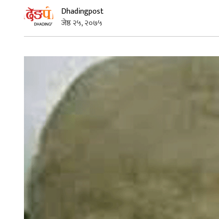
Dhadingpost
जेष्ठ २५, २०७५