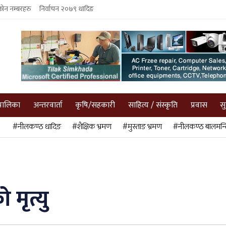
फोन नम्बरहरु
निर्वाचन २०७९ धादिङ
पालिका
अन्तरवार्ता
कृषि/सहकारी
साहित्य / संस्कृति
प्रवास
स
#नीलकण्ठ धादिङ
#शैक्षिक भ्रमण
#मुस्ताङ भ्रमण
#नीलकण्ठ बालमन्द
 मृत्यु