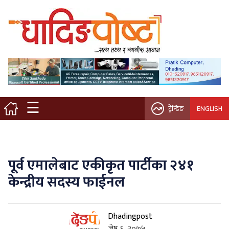
मुख्य पृष्ठ
स्थानीय समाचार
विचार / ब्लग
☰
ट्रेन्डिङ
ENGLISH
नगर/गाउँ पालिका
अन्तरवार्ता
पूर्व एमालेबाट एकीकृत पार्टीका २४१
कृषि/सहकारी
केन्द्रीय सदस्य फाईनल
साहित्य / संस्कृति
Dhadingpost
प्रवास
जेष्ठ ६, २०७५