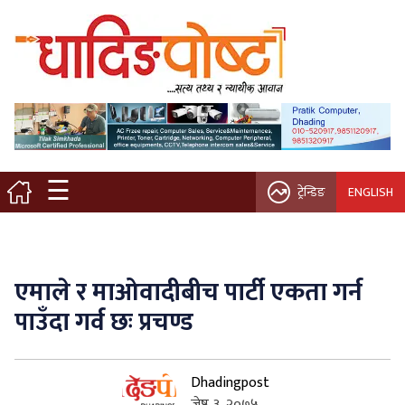
मुख्य पृष्ठ
स्थानीय समाचार
विचार / ब्लग
☰
ट्रेन्डिङ
ENGLISH
नगर/गाउँ पालिका
अन्तरवार्ता
एमाले र माओवादीबीच पार्टी एकता गर्न
कृषि/सहकारी
पाउँदा गर्व छः प्रचण्ड
साहित्य / संस्कृति
Dhadingpost
प्रवास
जेष्ठ ३, २०७५