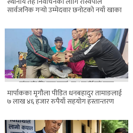
स्थानीय तह निर्वाचनका लागि रास्वपाले
सार्वजनिक गर्‍यो उम्मेदवार छनोटको नयाँ खाका
मार्पाकका मृगौला पीडित धनबहादुर तामाङलाई
७ लाख ४६ हजार रुपैयाँ सहयोग हस्तान्तरण