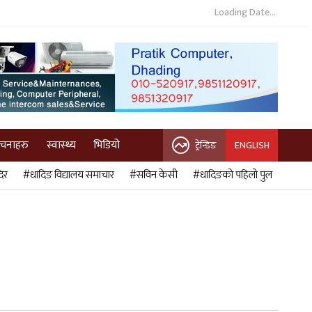
Loading Date...
ुचनाहरु
स्वास्थ्य
भिडियो
ट्रेन्डिङ
ENGLISH
िर
#धादिङ विद्यालय समाचार
#सविन केसी
#धादिङको पहिलो पुल