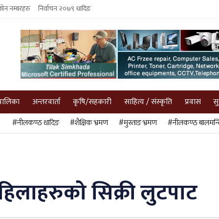
फोन नम्बरहरु
निर्वाचन २०७९ धादिङ
पालिका
अन्तरवार्ता
कृषि/सहकारी
साहित्य / संस्कृति
प्रवास
स
#नीलकण्ठ धादिङ
#शैक्षिक भ्रमण
#मुस्ताङ भ्रमण
#नीलकण्ठ बालमन्द
 महिलाहरुको सिक्री लुटपाट