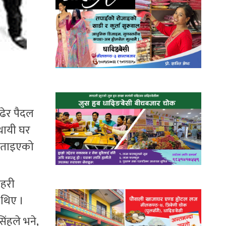
चढेर पैदल
थायी घर
 बताइएको
रहरी
 थिए ।
िंहले भने,