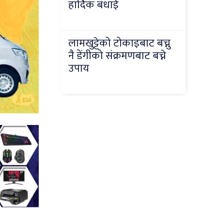
हार्दिक बधाई
लामखुट्टेको टोकाइबाट बच्नु
नै डेंगीको संक्रमणबाट बच्ने
उपाय