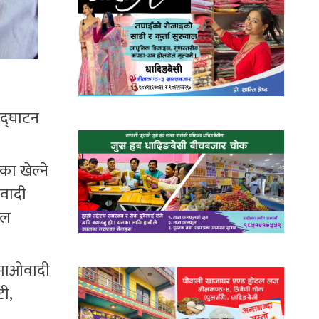
द्घाटन
का खेल्ने
सवादी
दल
, माओवादी
ी,