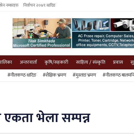
फोन नम्बरहरु
निर्वाचन २०७९ धादिङ
पालिका
अन्तरवार्ता
कृषि/सहकारी
साहित्य / संस्कृति
प्रवास
स
#नीलकण्ठ धादिङ
#शैक्षिक भ्रमण
#मुस्ताङ भ्रमण
#नीलकण्ठ बालमन्द
 एकता भेला सम्पन्न