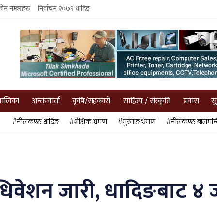
फोन नम्बरहरु
निर्वाचन २०७९ धादिङ
पालिका
अन्तरवार्ता
कृषि/सहकारी
साहित्य / संस्कृति
प्रवास
स
#नीलकण्ठ धादिङ
#शैक्षिक भ्रमण
#मुस्ताङ भ्रमण
#नीलकण्ठ बालमन्द
 अधिवेशन जारी, धादिङबाट ४