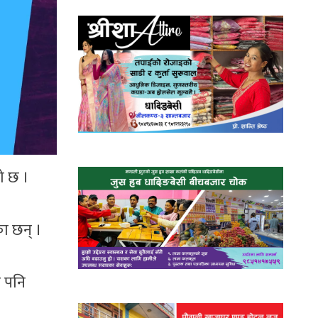
को छ ।
ा छन् ।
ए पनि