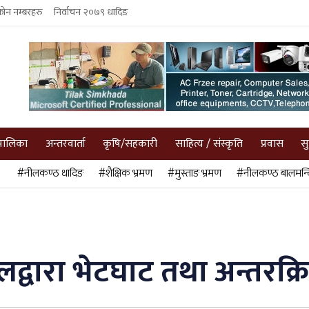
फोन नम्बरहरु
निर्वाचन २०७९ धादिङ
पालिका
अन्तरवार्ता
कृषि/सहकारी
साहित्य / संस्कृति
प्रवास
स
#नीलकण्ठ धादिङ
#शैक्षिक भ्रमण
#मुस्ताङ भ्रमण
#नीलकण्ठ बालमन्द
द्वारा भेटघाट तथा अन्तरक्रिय