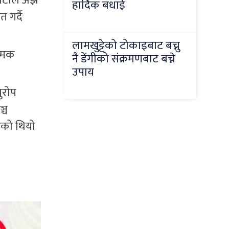
्टीले अझै
हार्दिक बधाई
 गर्दै
लामखुट्टेको टोकाइबाट बच्नु
त्मक
नै डेंगीको संक्रमणबाट बच्ने
उपाय
ुरोप
्च
ेको थियो