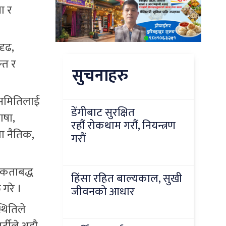
ा र
दृढ,
्त र
सुचनाहरु
यसमितिलाई
डेंगीबाट सुरक्षित
ाषा,
रहौं रोकथाम गरौं, नियन्त्रण
मा नैतिक,
गरौं
एकताबद्ध
हिंसा रहित बाल्यकाल, सुखी
 गरे ।
जीवनको आधार
्थितिले