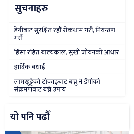
सुचनाहरु
डेंगीबाट सुरक्षित रहौं रोकथाम गरौं, नियन्त्रण
गरौं
हिंसा रहित बाल्यकाल, सुखी जीवनको आधार
हार्दिक बधाई
लामखुट्टेको टोकाइबाट बच्नु नै डेंगीको
संक्रमणबाट बच्ने उपाय
यो पनि पढौँ