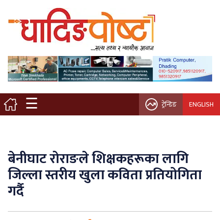
मुख्य पृष्ठ
स्थानीय समाचार
विचार / ब्लग
☰
ट्रेन्डिङ
ENGLISH
नगर/गाउँ पालिका
अन्तरवार्ता
बेनीघाट रोराङले शिक्षकहरूका लागि
कृषि/सहकारी
जिल्ला स्तरीय खुला कविता प्रतियोगिता
गर्दै
साहित्य / संस्कृति
प्रवास