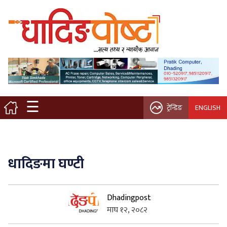
मुख्य पृष्ठ
स्थानीय समाचार
विचार / ब्लग
☰
ट्रेन्डिङ
ENGLISH
नगर/गाउँ पालिका
अन्तरवार्ता
धादिङमा घण्टी
कृषि/सहकारी
Dhadingpost
साहित्य / संस्कृति
माघ १२, २०८२
प्रवास