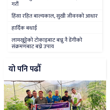
गरौं
हिंसा रहित बाल्यकाल, सुखी जीवनको आधार
हार्दिक बधाई
लामखुट्टेको टोकाइबाट बच्नु नै डेंगीको
संक्रमणबाट बच्ने उपाय
यो पनि पढौँ