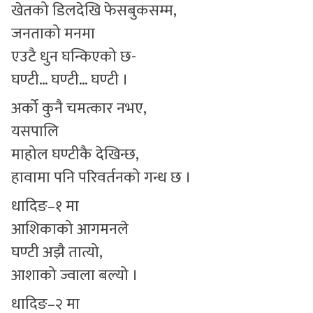
खेतको डिलदेखि फेसबुकसम्म,
जनताको मनमा
एउटै धुन घन्किएको छ-
घण्टी… घण्टी… घण्टी ।
अर्को कुनै चमत्कार नभए,
यसपालि
माहोल घण्टीकै देखिन्छ,
हावामा पनि परिवर्तनको गन्ध छ ।
धादिङ–१ मा
आशिकाको आगमनले
घण्टी अझै तात्यो,
आशाको ज्वाला बल्यो ।
धादिङ–२ मा