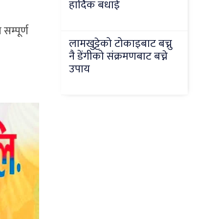
हार्दिक बधाई
म्पूर्ण
लामखुट्टेको टोकाइबाट बच्नु
नै डेंगीको संक्रमणबाट बच्ने
उपाय