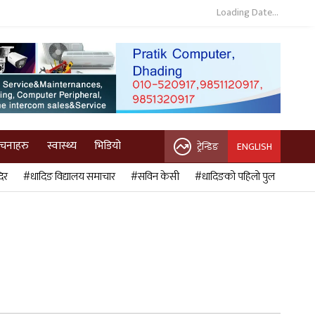
Loading Date...
ुचनाहरु
स्वास्थ्य
भिडियो
ट्रेन्डिङ
ENGLISH
िर
#धादिङ विद्यालय समाचार
#सविन केसी
#धादिङको पहिलो पुल