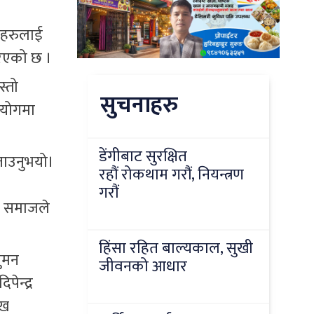
ाहरुलाई
रिएको छ ।
स्तो
सुचनाहरु
हयोगमा
डेंगीबाट सुरक्षित
बताउनुभयो।
रहौं रोकथाम गरौं, नियन्त्रण
गरौं
िङ समाजले
हिंसा रहित बाल्यकाल, सुखी
सुमन
जीवनको आधार
पेन्द्र
ुख