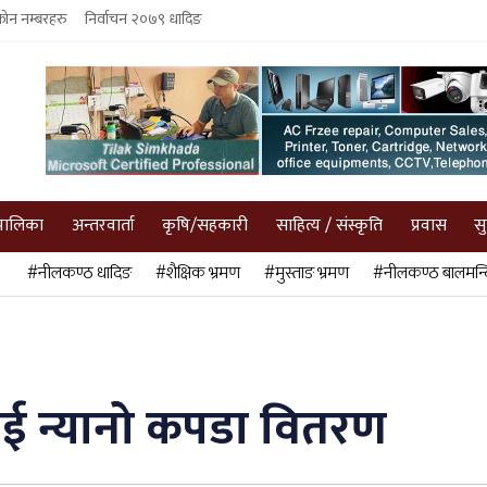
फोन नम्बरहरु
निर्वाचन २०७९ धादिङ
पालिका
अन्तरवार्ता
कृषि/सहकारी
साहित्य / संस्कृति
प्रवास
स
#नीलकण्ठ धादिङ
#शैक्षिक भ्रमण
#मुस्ताङ भ्रमण
#नीलकण्ठ बालमन्द
लाई न्यानो कपडा वितरण