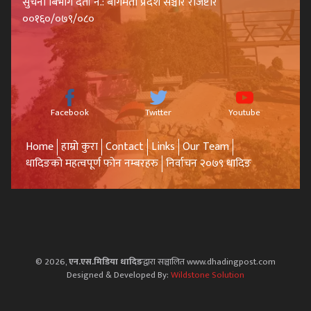
सुचना बिभाग दर्ता नं.: बागमती प्रदेश सञ्चार रजिष्टार
००१६०/०७९/०८०
Facebook
Twitter
Youtube
Home
हाम्रो कुरा
Contact
Links
Our Team
धादिङको महत्वपूर्ण फोन नम्बरहरु
निर्वाचन २०७९ धादिङ
© 2026,
एन.एस.मिडिया धादिङ
द्वारा सञ्चालित www.dhadingpost.com
Designed & Developed By:
Wildstone Solution