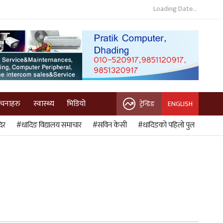
Loading Date...
ुचनाहरु
स्वास्थ्य
भिडियो
ट्रेन्डिङ
ENGLISH
िर
#धादिङ विद्यालय समाचार
#सविन केसी
#धादिङको पहिलो पुल