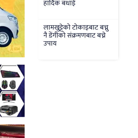
हार्दिक बधाई
लामखुट्टेको टोकाइबाट बच्नु
नै डेंगीको संक्रमणबाट बच्ने
उपाय