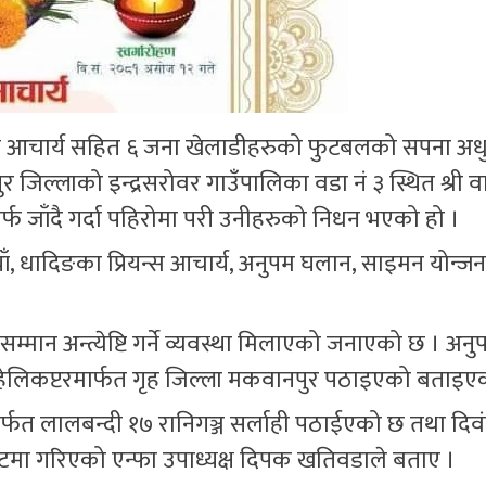
्स आचार्य सहित ६ जना खेलाडीहरुको फुटबलको सपना अधुर
िल्लाको इन्द्रसरोवर गाउँपालिका वडा नं ३ स्थित श्री वा
ानतर्फ जाँदै गर्दा पहिरोमा परी उनीहरुको निधन भएको हो ।
नियाँ, धादिङका प्रियन्स आचार्य, अनुपम घलान, साइमन योन्
्मान अन्त्येष्टि गर्ने व्यवस्था मिलाएको जनाएको छ । अन
 हेलिकप्टरमार्फत गृह जिल्ला मकवानपुर पठाइएको बताइए
ार्फत लालबन्दी १७ रानिगञ्ज सर्लाही पठाईएको छ तथा दि
्यघाटमा गरिएको एन्फा उपाध्यक्ष दिपक खतिवडाले बताए ।