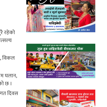
ै रहेको
त्सल्य
जन, विकल
ुपम घलान,
को छ ।
वंगत दिवस