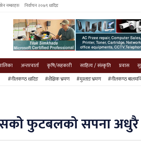
फोन नम्बरहरु
निर्वाचन २०७९ धादिङ
पालिका
अन्तरवार्ता
कृषि/सहकारी
साहित्य / संस्कृति
प्रवास
स
#नीलकण्ठ धादिङ
#शैक्षिक भ्रमण
#मुस्ताङ भ्रमण
#नीलकण्ठ बालमन्द
यन्सको फुटबलको सपना अधुरै