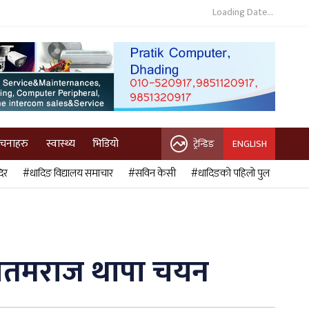
Loading Date...
ुचनाहरु
स्वास्थ्य
भिडियो
ट्रेन्डिङ
ENGLISH
िर
#धादिङ विद्यालय समाचार
#सविन केसी
#धादिङको पहिलो पुल
ा पीतमराज थापा चयन