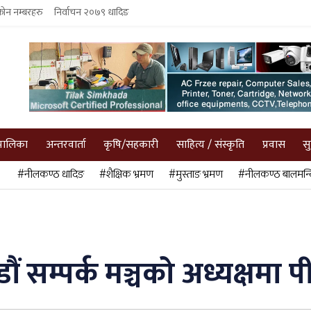
फोन नम्बरहरु
निर्वाचन २०७९ धादिङ
पालिका
अन्तरवार्ता
कृषि/सहकारी
साहित्य / संस्कृति
प्रवास
स
#नीलकण्ठ धादिङ
#शैक्षिक भ्रमण
#मुस्ताङ भ्रमण
#नीलकण्ठ बालमन्द
ौं सम्पर्क मञ्चको अध्यक्षम