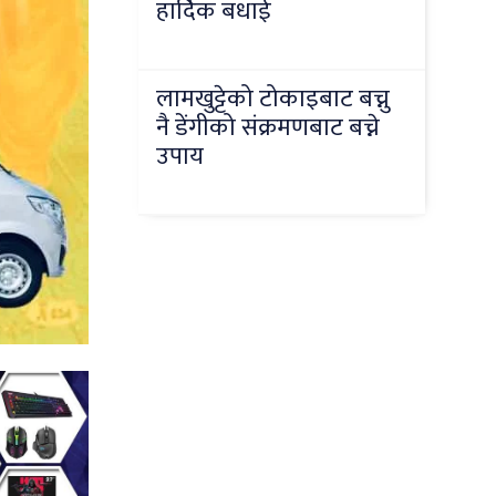
हार्दिक बधाई
लामखुट्टेको टोकाइबाट बच्नु
नै डेंगीको संक्रमणबाट बच्ने
उपाय