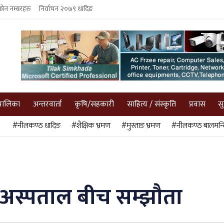
फोन नम्बरहरु
निर्वाचन २०७९ धादिङ
पालिका
अन्तरवार्ता
कृषि/सहकारी
साहित्य / संस्कृति
प्रवास
स
#नीलकण्ठ धादिङ
#शैक्षिक भ्रमण
#मुस्ताङ भ्रमण
#नीलकण्ठ बालमन्द
 अस्पताल बीच सम्झौता