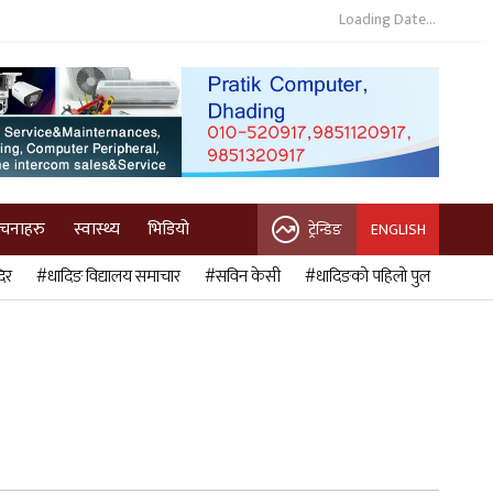
Loading Date...
ुचनाहरु
स्वास्थ्य
भिडियो
ट्रेन्डिङ
ENGLISH
िर
#धादिङ विद्यालय समाचार
#सविन केसी
#धादिङको पहिलो पुल