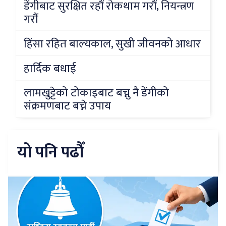
डेंगीबाट सुरक्षित रहौं रोकथाम गरौं, नियन्त्रण
गरौं
हिंसा रहित बाल्यकाल, सुखी जीवनको आधार
हार्दिक बधाई
लामखुट्टेको टोकाइबाट बच्नु नै डेंगीको
संक्रमणबाट बच्ने उपाय
यो पनि पढौँ