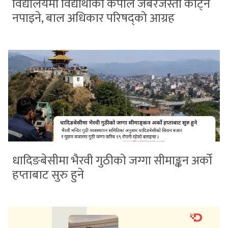
विद्यालयमा विद्यार्थीको कपाल जबरजस्ती काट्न
नपाइने, बाल अधिकार परिषद्को आग्रह
धादिङबेसीमा भैरवी गुठीको जग्गा सीमाङ्कन अर्को
हप्ताबाट सुरु हुने