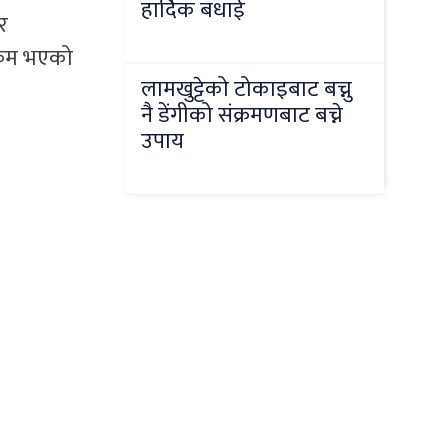
हार्दिक बधाई
र
क्रम भएको
लामखुट्टेको टोकाइबाट बच्नु
नै डेंगीको संक्रमणबाट बच्ने
उपाय