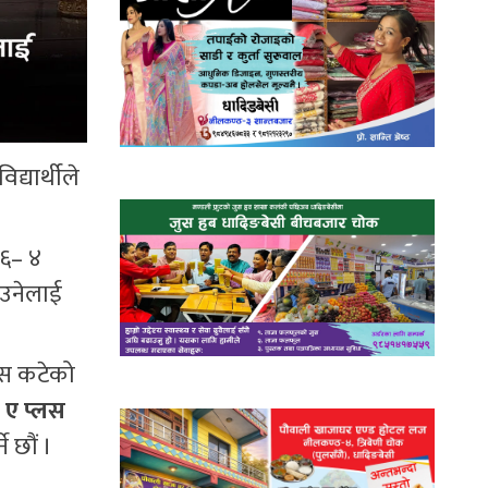
द्यार्थीले
.६– ४
ाउनेलाई
्लस कटेको
ा
ए प्लस
 छौं ।