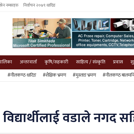
फोन नम्बरहरु
निर्वाचन २०७९ धादिङ
पालिका
अन्तरवार्ता
कृषि/सहकारी
साहित्य / संस्कृति
प्रवास
स
#नीलकण्ठ धादिङ
#शैक्षिक भ्रमण
#मुस्ताङ भ्रमण
#नीलकण्ठ बालमन्द
विद्यार्थीलाई वडाले नगद सहि