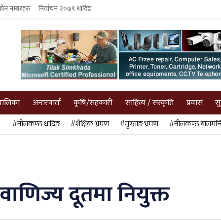
फोन नम्बरहरु
निर्वाचन २०७९ धादिङ
पालिका
अन्तरवार्ता
कृषि/सहकारी
साहित्य / संस्कृति
प्रवास
स
#नीलकण्ठ धादिङ
#शैक्षिक भ्रमण
#मुस्ताङ भ्रमण
#नीलकण्ठ बालमन्द
णिज्य दूतमा नियुक्त