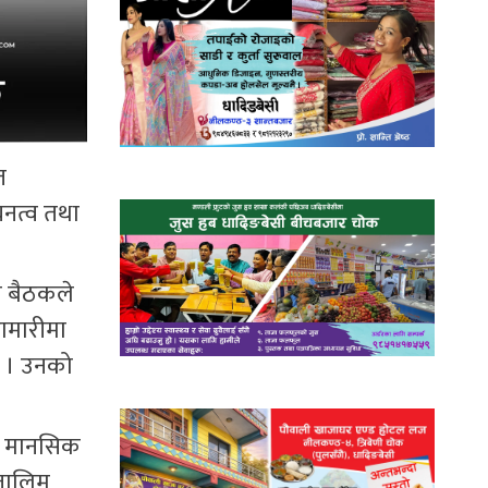
त
घनत्व तथा
ो बैठकले
ामारीमा
ो । उनको
 र मानसिक
 तालिम