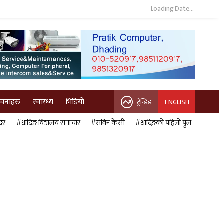
Loading Date...
ुचनाहरु
स्वास्थ्य
भिडियो
ट्रेन्डिङ
ENGLISH
िर
#धादिङ विद्यालय समाचार
#सविन केसी
#धादिङको पहिलो पुल