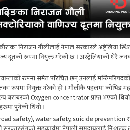
ुकौराका निराजन गौलीलाई नेपाल सरकारले अष्ट्रेलिया स्थि
य दूतको रूपमा नियुक्त गरेको छ । अस्ट्रेलियाको धेरै जन
अभियान्ताको रुपमा समेत परिचित छन् उनलाई मन्त्रिपरिषदक
तका रूपमा नियुक्त गरेको हो । गौलीकै पहलमा कोभिड मह
ुल्य बराबरको Oxygen concentrator प्राप्त भएको थिय
हरुमा पुगेको थियो ।
ा (road safety), water safety, suicide prevention
यहाँको सरकारसंगको सहकार्यमा नेपाली समुदायलाई नि:शुल्क