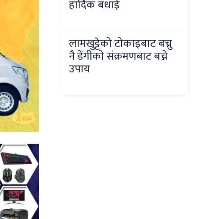
हार्दिक बधाई
लामखुट्टेको टोकाइबाट बच्नु
नै डेंगीको संक्रमणबाट बच्ने
उपाय