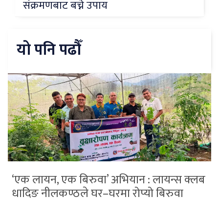
संक्रमणबाट बच्ने उपाय
यो पनि पढौँ
‘एक लायन, एक बिरुवा’ अभियान : लायन्स क्लब
धादिङ नीलकण्ठले घर–घरमा रोप्यो बिरुवा