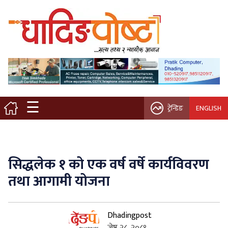
मुख्य पृष्ठ
स्थानीय समाचार
विचार / ब्लग
☰
ट्रेन्डिङ
ENGLISH
नगर/गाउँ पालिका
अन्तरवार्ता
सिद्धलेक १ को एक वर्ष वर्षे कार्यविवरण
कृषि/सहकारी
तथा आगामी योजना
साहित्य / संस्कृति
Dhadingpost
प्रवास
जेष्ठ २८, २०८१