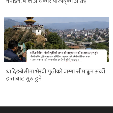
नपाइने, बाल अधिकार परिषद्को आग्रह
धादिङबेसीमा भैरवी गुठीको जग्गा सीमाङ्कन अर्को
हप्ताबाट सुरु हुने