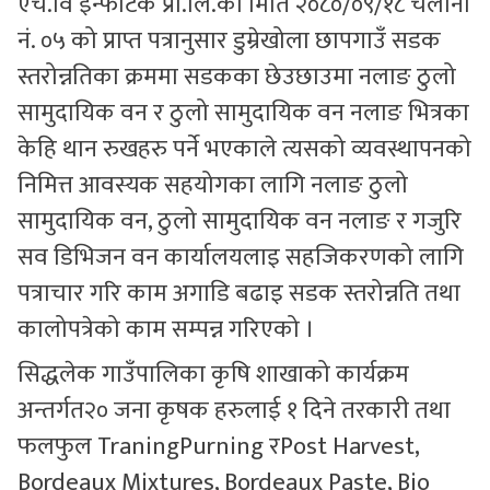
एच.वि ईन्फाटेक प्रा.लि.को मिति २०८०/०९/१८ चलानी
नं. ०५ को प्राप्त पत्रानुसार डुम्रेखोला छापगाउँ सडक
स्तरोन्नतिका क्रममा सडकका छेउछाउमा नलाङ ठुलो
सामुदायिक वन र ठुलो सामुदायिक वन नलाङ भित्रका
केहि थान रुखहरु पर्ने भएकाले त्यसको व्यवस्थापनको
निमित्त आवस्यक सहयोगका लागि नलाङ ठुलो
सामुदायिक वन, ठुलो सामुदायिक वन नलाङ र गजुरि
सव डिभिजन वन कार्यालयलाइ सहजिकरणको लागि
पत्राचार गरि काम अगाडि बढाइ सडक स्तरोन्नति तथा
कालोपत्रेको काम सम्पन्न गरिएको ।
सिद्धलेक गाउँपालिका कृषि शाखाको कार्यक्रम
अन्तर्गत२० जना कृषक हरुलाई १ दिने तरकारी तथा
फलफुल TraningPurning रPost Harvest,
Bordeaux Mixtures, Bordeaux Paste, Bio