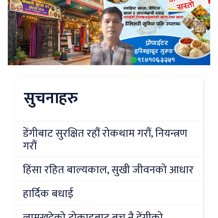
सुचनाहरु
डेंगीबाट सुरक्षित रहौं रोकथाम गरौं, नियन्त्रण
गरौं
हिंसा रहित बाल्यकाल, सुखी जीवनको आधार
हार्दिक बधाई
लामखुट्टेको टोकाइबाट बच्नु नै डेंगीको