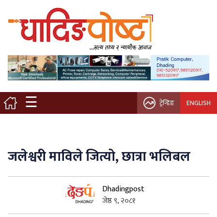
मुख्य पृष्ठ
स्थानीय समाचार
विचार / ब्लग
☰
ट्रेन्डिङ
ENGLISH
नगर/गाउँ पालिका
अन्तरवार्ता
जलेश्वरी माविले जित्यो, छात्रा भलिबल
कृषि/सहकारी
Dhadingpost
साहित्य / संस्कृति
जेष्ठ ९, २०८१
प्रवास