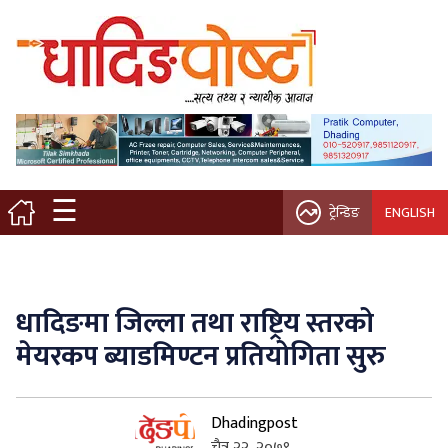
मुख्य पृष्ठ
स्थानीय समाचार
विचार / ब्लग
☰
ट्रेन्डिङ
ENGLISH
नगर/गाउँ पालिका
अन्तरवार्ता
धादिङमा जिल्ला तथा राष्ट्रिय स्तरको
कृषि/सहकारी
मेयरकप ब्याडमिण्टन प्रतियोगिता सुरु
साहित्य / संस्कृति
Dhadingpost
प्रवास
चैत्र २२, २०७९