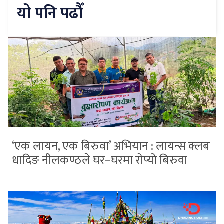
यो पनि पढौँ
‘एक लायन, एक बिरुवा’ अभियान : लायन्स क्लब
धादिङ नीलकण्ठले घर–घरमा रोप्यो बिरुवा