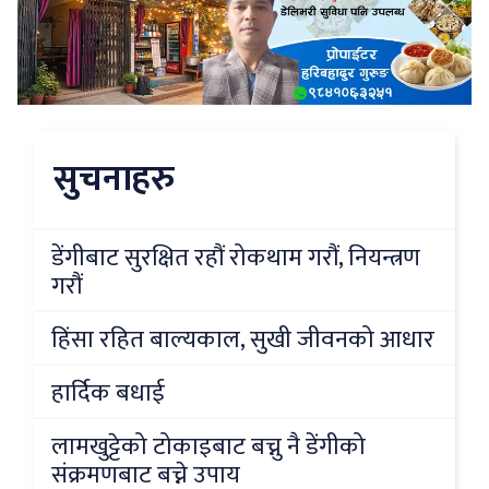
सुचनाहरु
डेंगीबाट सुरक्षित रहौं रोकथाम गरौं, नियन्त्रण
गरौं
हिंसा रहित बाल्यकाल, सुखी जीवनको आधार
हार्दिक बधाई
लामखुट्टेको टोकाइबाट बच्नु नै डेंगीको
संक्रमणबाट बच्ने उपाय