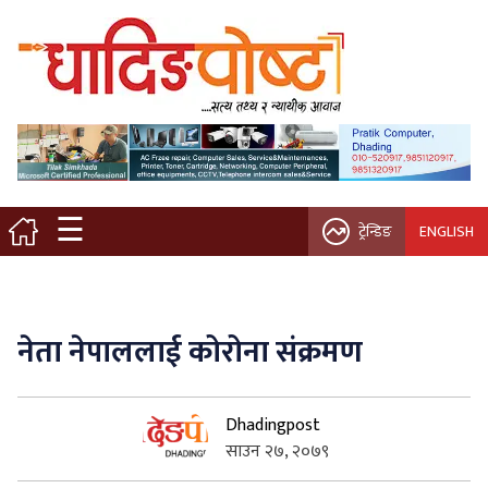
मुख्य पृष्ठ
स्थानीय समाचार
विचार / ब्लग
☰
ट्रेन्डिङ
ENGLISH
नगर/गाउँ पालिका
अन्तरवार्ता
नेता नेपाललाई कोरोना संक्रमण
कृषि/सहकारी
Dhadingpost
साहित्य / संस्कृति
साउन २७, २०७९
प्रवास