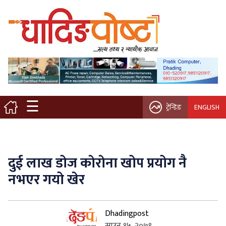
मुख्य पृष्ठ
स्थानीय समाचार
विचार / ब्लग
☰
ट्रेन्डिङ
ENGLISH
नगर/गाउँ पालिका
अन्तरवार्ता
दुई लाख डोज काेराेना खोप प्रयोग नै
कृषि/सहकारी
नभएर गयो खेर
साहित्य / संस्कृति
Dhadingpost
प्रवास
साउन १५, २०७९