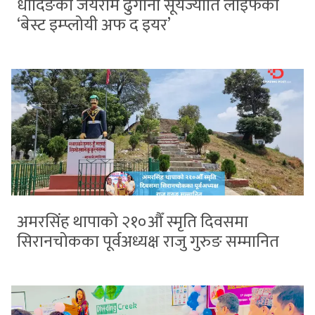
धादिङका जयराम ढुंगाना सूर्यज्योति लाइफको
‘बेस्ट इम्प्लोयी अफ द इयर’
अमरसिंह थापाको २१०औँ स्मृति दिवसमा
सिरानचोकका पूर्वअध्यक्ष राजु गुरुङ सम्मानित