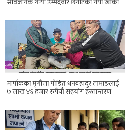
सार्वजनिक गर्‍यो उम्मेदवार छनोटको नयाँ खाका
मार्पाकका मृगौला पीडित धनबहादुर तामाङलाई
७ लाख ४६ हजार रुपैयाँ सहयोग हस्तान्तरण