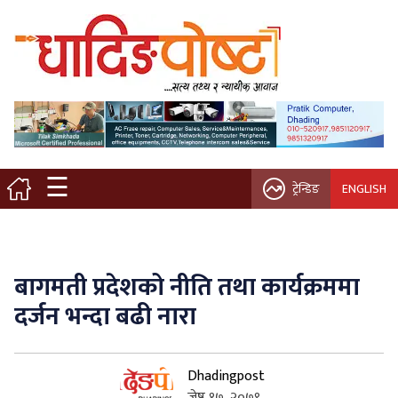
मुख्य पृष्ठ
स्थानीय समाचार
विचार / ब्लग
☰
ट्रेन्डिङ
ENGLISH
नगर/गाउँ पालिका
अन्तरवार्ता
बागमती प्रदेशको नीति तथा कार्यक्रममा
कृषि/सहकारी
दर्जन भन्दा बढी नारा
साहित्य / संस्कृति
Dhadingpost
प्रवास
जेष्ठ १७, २०७९