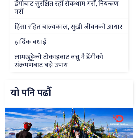
डेंगीबाट सुरक्षित रहौं रोकथाम गरौं, नियन्त्रण
गरौं
हिंसा रहित बाल्यकाल, सुखी जीवनको आधार
हार्दिक बधाई
लामखुट्टेको टोकाइबाट बच्नु नै डेंगीको
संक्रमणबाट बच्ने उपाय
यो पनि पढौँ