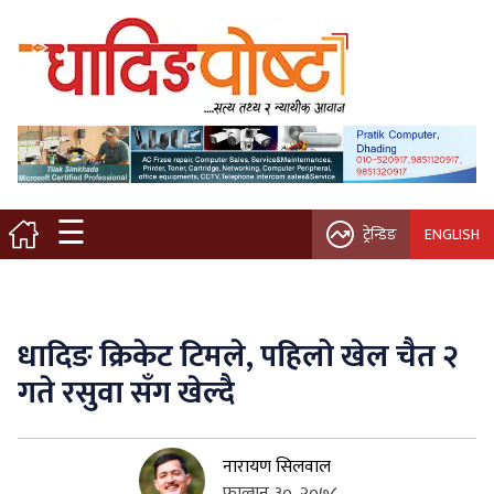
मुख्य पृष्ठ
स्थानीय समाचार
विचार / ब्लग
☰
ट्रेन्डिङ
ENGLISH
नगर/गाउँ पालिका
अन्तरवार्ता
धादिङ क्रिकेट टिमले, पहिलो खेल चैत २
कृषि/सहकारी
गते रसुवा सँग खेल्दै
साहित्य / संस्कृति
नारायण सिलवाल
प्रवास
फाल्गुन ३०, २०७८