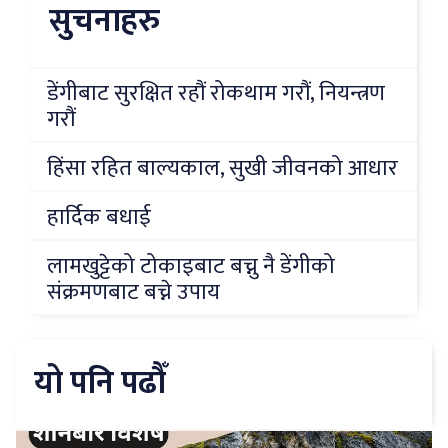
सुचनाहरु
डेंगीबाट सुरक्षित रहौं रोकथाम गरौं, नियन्त्रण
गरौं
हिंसा रहित बाल्यकाल, सुखी जीवनको आधार
हार्दिक बधाई
लामखुट्टेको टोकाइबाट बच्नु नै डेंगीको
संक्रमणबाट बच्ने उपाय
यो पनि पढौँ