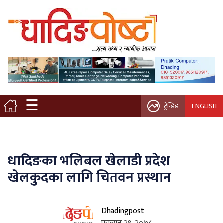
मुख्य पृष्ठ
स्थानीय समाचार
विचार / ब्लग
☰
ट्रेन्डिङ
ENGLISH
नगर/गाउँ पालिका
अन्तरवार्ता
धादिङका भलिबल खेलाडी प्रदेश
कृषि/सहकारी
खेलकुदका लागि चितवन प्रस्थान
साहित्य / संस्कृति
Dhadingpost
प्रवास
फाल्गुन २९, २०७८