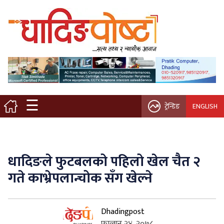
मुख्य पृष्ठ
स्थानीय समाचार
विचार / ब्लग
☰
ट्रेन्डिङ
ENGLISH
नगर/गाउँ पालिका
अन्तरवार्ता
धादिङले फुटबलको पहिलो खेल चैत २
कृषि/सहकारी
गते काभ्रेपलान्चोक सँग खेल्ने
साहित्य / संस्कृति
Dhadingpost
प्रवास
फाल्गुन २४, २०७८