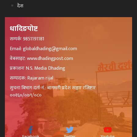
देश
धादिङपोष्ट
सम्पर्कः 9851191181
Email: globaldhading@gmail.com
वेबसाइट: www.dhadingpost.com
प्रकाशनः N.S. Media Dhading
सम्पादक: Rajaram rijal
सुचना बिभाग दर्ता नं.: बागमती प्रदेश सञ्चार रजिष्टार
००१६०/०७९/०८०
Facebook
Twitter
Youtube