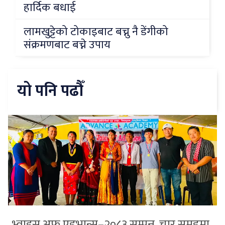
हार्दिक बधाई
लामखुट्टेको टोकाइबाट बच्नु नै डेंगीको
संक्रमणबाट बच्ने उपाय
यो पनि पढौँ
भ्वाइस अफ एडभान्स–२०८३ सम्पन्न, चार समूहमा