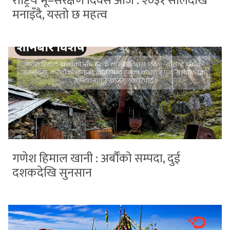
राष्ट्रिय भू–संरक्षण दिवस आज : २०३१ सालदेखि
मनाइँदै, यस्तो छ महत्व
गणेश हिमाल खानी : अर्बौंको सम्पदा, दुई
दशकदेखि सुनसान