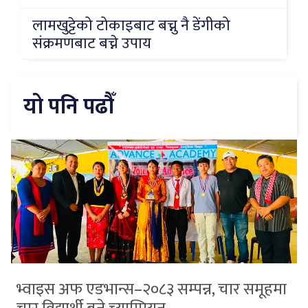
लामखुट्टेको टोकाइबाट बच्नु नै डेंगीको
संक्रमणबाट बच्ने उपाय
यो पनि पढौँ
भ्वाइस अफ एडभान्स–२०८३ सम्पन्न, चार समूहमा