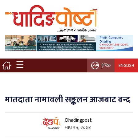
मुख्य पृष्ठ
स्थानीय समाचार
विचार / ब्लग
☰
ट्रेन्डिङ
ENGLISH
नगर/गाउँ पालिका
अन्तरवार्ता
मातदाता नामावली सङ्कलन आजबाट बन्द
कृषि/सहकारी
Dhadingpost
साहित्य / संस्कृति
माघ २५, २०७८
प्रवास