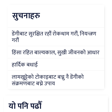
सुचनाहरु
डेंगीबाट सुरक्षित रहौं रोकथाम गरौं, नियन्त्रण
गरौं
हिंसा रहित बाल्यकाल, सुखी जीवनको आधार
हार्दिक बधाई
लामखुट्टेको टोकाइबाट बच्नु नै डेंगीको
संक्रमणबाट बच्ने उपाय
यो पनि पढौँ