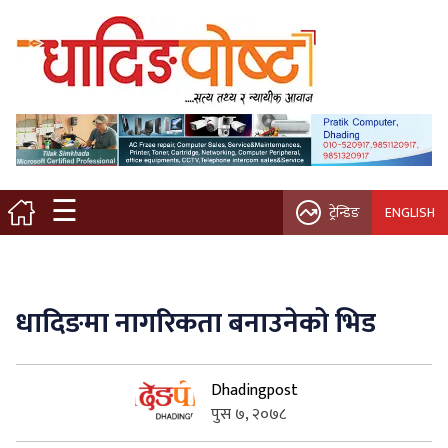
मुख्य पृष्ठ
स्थानीय समाचार
विचार / ब्लग
☰
ट्रेन्डिङ
ENGLISH
नगर/गाउँ पालिका
अन्तरवार्ता
धादिङमा नागरिकता बनाउनेको भिड
कृषि/सहकारी
Dhadingpost
साहित्य / संस्कृति
पुस ७, २०७८
प्रवास