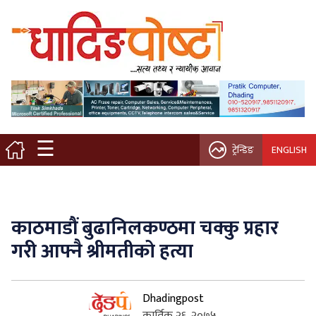
मुख्य पृष्ठ
स्थानीय समाचार
विचार / ब्लग
☰
ट्रेन्डिङ
ENGLISH
नगर/गाउँ पालिका
अन्तरवार्ता
काठमाडौं बुढानिलकण्ठमा चक्कु प्रहार
कृषि/सहकारी
गरी आफ्नै श्रीमतीको हत्या
साहित्य / संस्कृति
Dhadingpost
प्रवास
कार्तिक २६, २०७५