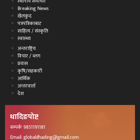
स्थानीय समाचार
Breaking News
खेलकुद
पत्रपत्रिकाबाट
साहित्य / संस्कृति
स्वास्थ्य
अन्तराष्ट्रिय
विचार / ब्लग
प्रवास
कृषि/सहकारी
आर्थिक
अन्तरवार्ता
देश
धादिङपोष्ट
सम्पर्कः 9851191181
Email: globaldhading@gmail.com